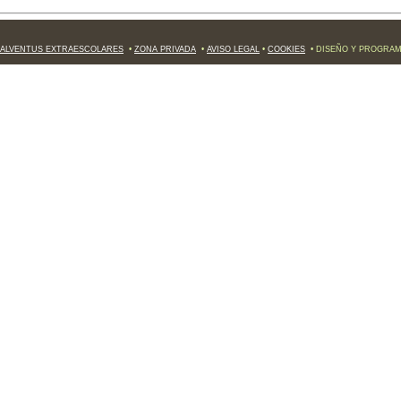
ALVENTUS EXTRAESCOLARES
•
ZONA PRIVADA
•
AVISO LEGAL
•
COOKIES
• DISEÑO Y PROGRA