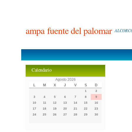
ampa
fuente del palomar
ALCORCÓ
Calendario
Agosto 2026
L
M
X
J
V
S
D
1
2
3
4
5
6
7
8
9
10
11
12
13
14
15
16
17
18
19
20
21
22
23
24
25
26
27
28
29
30